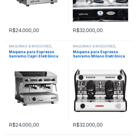
R$
24.000,00
R$
32.000,00
MÁQUINAS & MOEDORES
,
MÁQUINAS & MOEDORES
,
MÁQUINAS PARA CAFÉ
MÁQUINAS PARA CAFÉ
Máquina para Espresso
Máquina para Espresso
EXPRESSO
EXPRESSO
Sanremo Capri Eletrônica
Sanremo Milano Eletrônica
SED 2 grupos
LX SED 2 Grupos
R$
24.000,00
R$
32.000,00