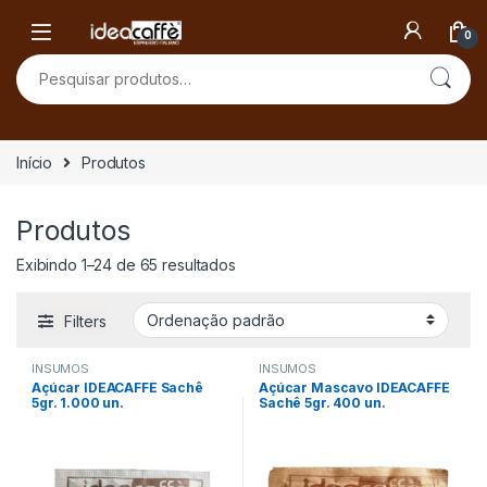
Skip to navigation
Skip to content
0
Pesquisar por:
Início
Produtos
Produtos
Exibindo 1–24 de 65 resultados
Filters
INSUMOS
INSUMOS
Açúcar IDEACAFFÈ Sachê
Açúcar Mascavo IDEACAFFÈ
5gr. 1.000 un.
Sachê 5gr. 400 un.