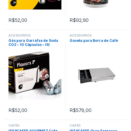
R$
52,00
R$
92,90
ACESSÓRIOS
ACESSÓRIOS
Gás para Garrafas de Soda
Gaveta para Borra de Café
CO2 – 10 Cápsulas – ISI
R$
52,00
R$
579,00
CAFÉS
CAFÉS
IDEACAFFÈ GOURMET Café
IDEACAFFÈ Gran Espresso