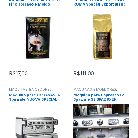
Fino Torrado e Moido
ROMA Special Export Blend
R$
17,60
R$
111,00
MÁQUINAS & MOEDORES
,
MÁQUINAS & MOEDORES
,
MÁQUINAS PARA CAFÉ
MÁQUINAS PARA CAFÉ
Máquina para Espresso La
Máquina para Espresso La
EXPRESSO
EXPRESSO
Spaziale NUOVA SPECIAL
Spaziale S2 SPAZIO EK
SPAZIO Automática 2 grupos
Automática 2 grupos