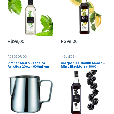
R$
98,00
R$
98,00
ACESSÓRIOS
INSUMOS
Pitcher Média – Leiteira
Xarope 1883 Routin Amora –
Artística 20oz – 600ml em
Mûre Blackberry 1000ml
Aço Inox