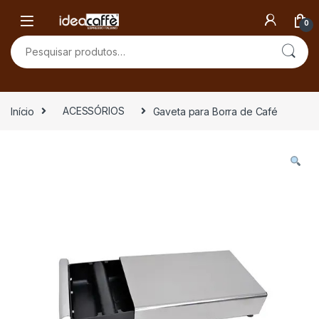
Skip to navigation
Skip to content
0
Pesquisar por:
Início
ACESSÓRIOS
Gaveta para Borra de Café