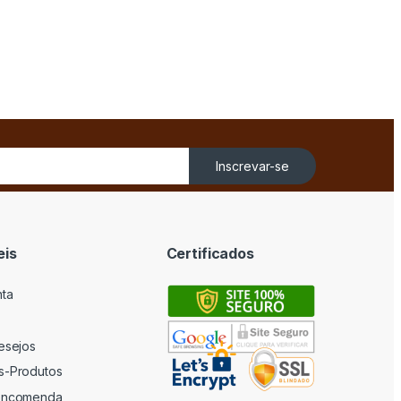
Inscrevar-se
eis
Certificados
nta
desejos
s-Produtos
 encomenda