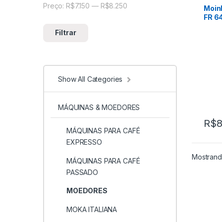
MOED
Preço:
R$7.150
—
R$8.250
Preço mínimo
Preço máximo
Moin
FR 64
Filtrar
Show All Categories
MÁQUINAS & MOEDORES
R$
8
MÁQUINAS PARA CAFÉ
EXPRESSO
Mostrand
MÁQUINAS PARA CAFÉ
PASSADO
MOEDORES
MOKA ITALIANA