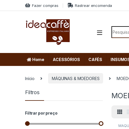
Skip to navigation
Skip to content
Fazer compras
Rastrear encomenda
Search f
Home
ACESSÓRIOS
CAFÉS
INSUMO
Início
MÁQUINAS & MOEDORES
MOED
Filtros
MOE
Filtrar por preço
MÁQU