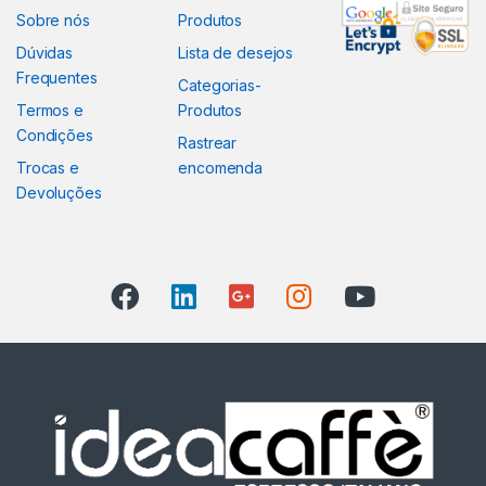
Sobre nós
Produtos
Dúvidas
Lista de desejos
Frequentes
Categorias-
Termos e
Produtos
Condições
Rastrear
Trocas e
encomenda
Devoluções