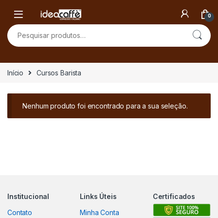
Skip to navigation
Skip to content
0
Pesquisar por:
Início
Cursos Barista
Nenhum produto foi encontrado para a sua seleção.
Institucional
Links Úteis
Certificados
Contato
Minha Conta