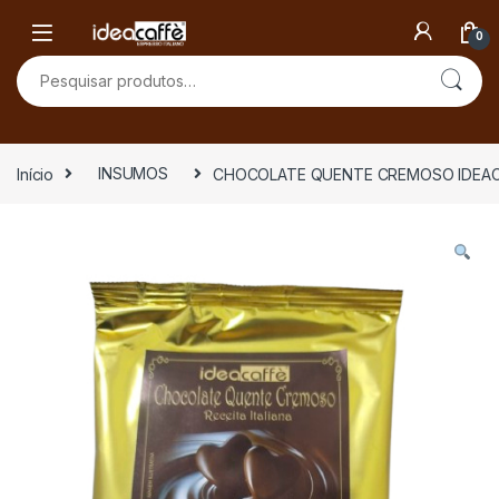
Skip to navigation
Skip to content
0
Pesquisar por:
Início
INSUMOS
CHOCOLATE QUENTE CREMOSO IDEACAFF