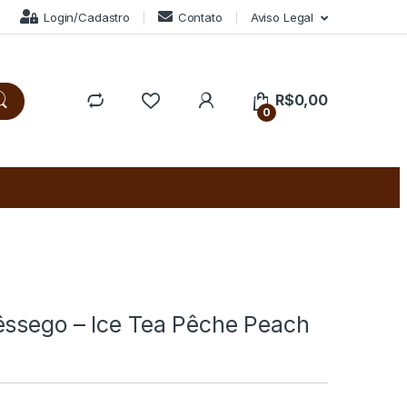
Login/Cadastro
Contato
Aviso Legal
R$
0,00
0
êssego – Ice Tea Pêche Peach