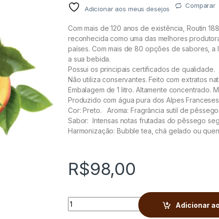
Comparar
Adicionar aos meus desejos
Com mais de 120 anos de existência, Routin 18
reconhecida como uma das melhores produtoras
países. Com mais de 80 opções de sabores, a l
a sua bebida.
Possui os principais certificados de qualidade.
Não utiliza conservantes. Feito com extratos nat
Embalagem de 1 litro. Altamente concentrado. 
Produzido com água pura dos Alpes Franceses
Cor: Preto. Aroma: Fragrância sutil de pêssego
Sabor: Intensas notas frutadas do pêssego seg
Harmonização: Bubble tea, chá gelado ou quent
R$
98,00
Xarope 1883 Routin Chá Pêssego - Ice Tea 
Adicionar ao