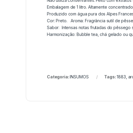
Não utiliza conservantes. Feito com extratos 
Embalagem de 1 litro. Altamente concentrad
Produzido com água pura dos Alpes France
Cor: Preto. Aroma: Fragrância sutil de pêss
Sabor: Intensas notas frutadas do pêssego 
Harmonização: Bubble tea, chá gelado ou qu
Categoria:
INSUMOS
Tags:
1883
,
ar