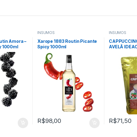
INSUMOS
INSUMOS
utin Amora –
Xarope 1883 Routin Picante
CAPPUCCINO
y 1000ml
Spicy 1000ml
AVELÃ IDEA
R$
98,00
R$
71,50