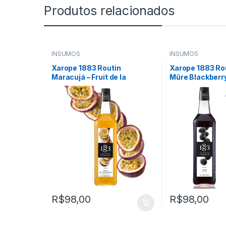
Produtos relacionados
INSUMOS
INSUMOS
Xarope 1883 Routin
Xarope 1883 Ro
Maracujá – Fruit de la
Mûre Blackberr
Passion 1000ml
R$
98,00
R$
98,00