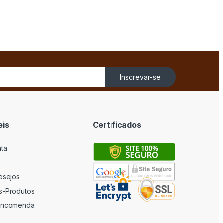
Inscrevar-se
eis
Certificados
nta
desejos
s-Produtos
 encomenda