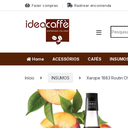
Skip to navigation
Skip to content
Fazer compras
Rastrear encomenda
Search f
Home
ACESSÓRIOS
CAFÉS
INSUMO
Início
INSUMOS
Xarope 1883 Routin C