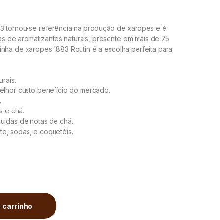
83 tornou-se referência na produção de xaropes e é
 de aromatizantes naturais, presente em mais de 75
inha de xaropes 1883 Routin é a escolha perfeita para
urais.
Melhor custo benefício do mercado.
.
s e chá.
uidas de notas de chá.
e, sodas, e coquetéis.
Pêche Peach 1000ml quantity
 carrinho