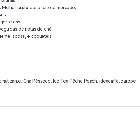
naturais.
o. Melhor custo benefício do mercado.
ses.
egos e chá.
seguidas de notas de chá.
ente, sodas, e coquetéis.
omatizante
,
Chá Pêssego
,
Ice Tea Pêche Peach
,
ideacaffè
,
xarope