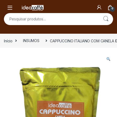
Skip to navigation
Skip to content
0
Pesquisar por:
Início
INSUMOS
CAPPUCCINO ITALIANO COM CANELA 