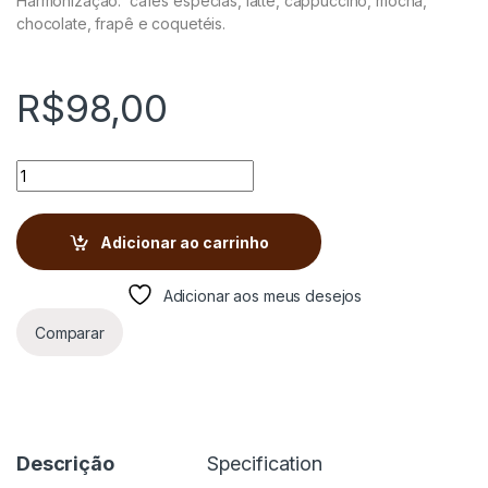
Harmonização: cafés especias, latte, cappuccino, mocha,
chocolate, frapê e coquetéis.
R$
98,00
Xarope 1883 Routin Baunilha - Vanilla Vanille 1000ml quantity
Adicionar ao carrinho
Adicionar aos meus desejos
Comparar
Descrição
Specification