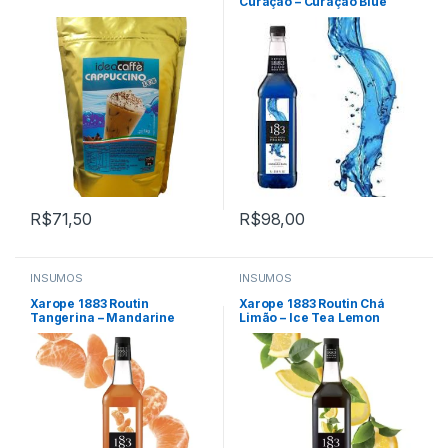
Curaçao – Curação Blue
1000ml
R$
71,50
R$
98,00
INSUMOS
INSUMOS
Xarope 1883 Routin
Xarope 1883 Routin Chá
Tangerina – Mandarine
Limão – Ice Tea Lemon
Tangerine 1000ml
1000ml