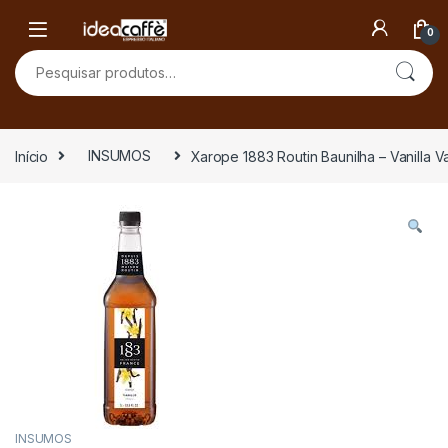
Skip to navigation
Skip to content
0
Pesquisar por:
Início
INSUMOS
Xarope 1883 Routin Baunilha – Vanilla V
INSUMOS