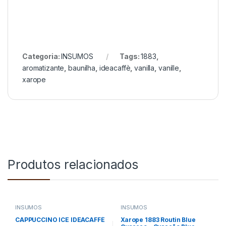
Categoria:
INSUMOS
Tags:
1883
,
aromatizante
,
baunilha
,
ideacaffè
,
vanilla
,
vanille
,
xarope
Produtos relacionados
INSUMOS
INSUMOS
CAPPUCCINO ICE IDEACAFFÈ
Xarope 1883 Routin Blue