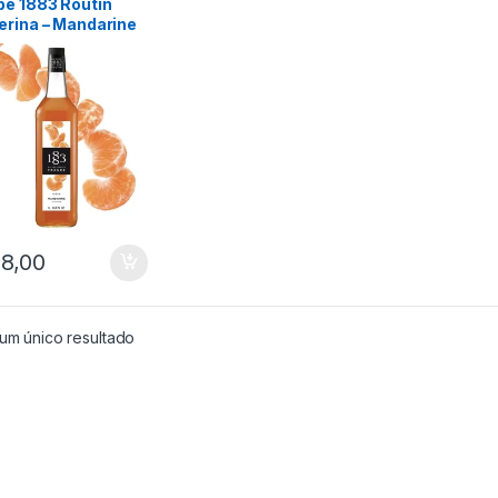
pe 1883 Routin
erina – Mandarine
erine 1000ml
8,00
um único resultado