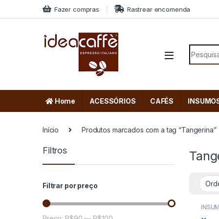
Skip to navigation
Skip to content
Fazer compras
Rastrear encomenda
Search f
Home
ACESSÓRIOS
CAFÉS
INSUMO
Início
Produtos marcados com a tag “Tangerina”
Filtros
Tang
Filtrar por preço
INSU
Preço:
R$90
—
R$100
Preço mínimo
Preço máximo