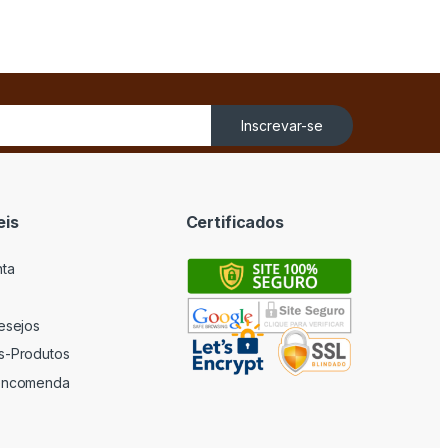
Inscrevar-se
eis
Certificados
nta
desejos
s-Produtos
 encomenda