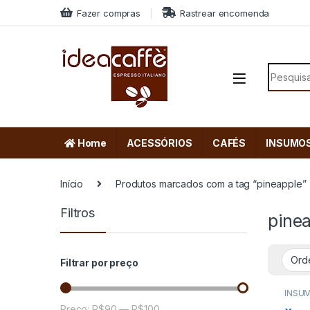
Skip to navigation
Skip to content
Fazer compras
Rastrear encomenda
Search f
Home
ACESSÓRIOS
CAFÉS
INSUMO
Início
Produtos marcados com a tag “pineapple”
Filtros
pine
Filtrar por preço
INSU
Preço:
R$90
—
R$100
Preço mínimo
Preço máximo