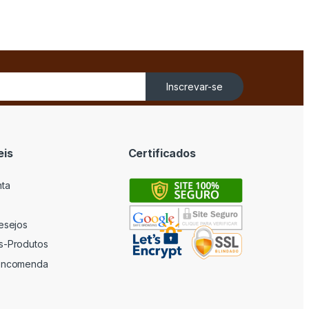
Inscrevar-se
eis
Certificados
nta
desejos
s-Produtos
 encomenda