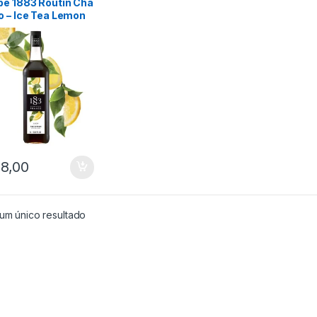
pe 1883 Routin Chá
o – Ice Tea Lemon
ml
8,00
um único resultado