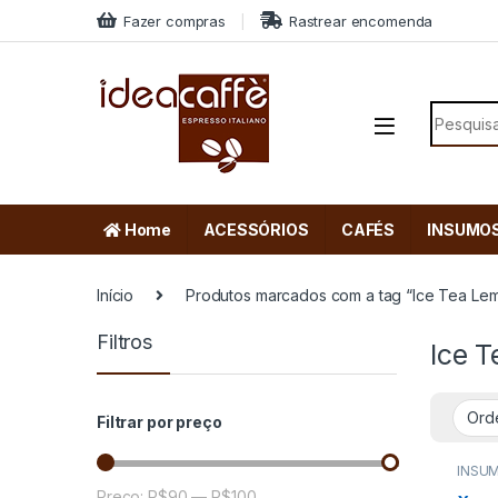
Skip to navigation
Skip to content
Fazer compras
Rastrear encomenda
Search f
Home
ACESSÓRIOS
CAFÉS
INSUMO
Início
Produtos marcados com a tag “Ice Tea Le
Filtros
Ice 
Filtrar por preço
INSU
Preço:
R$90
—
R$100
Preço mínimo
Preço máximo