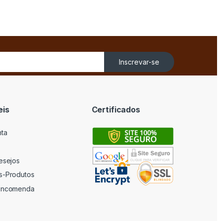
Inscrevar-se
eis
Certificados
nta
desejos
s-Produtos
 encomenda