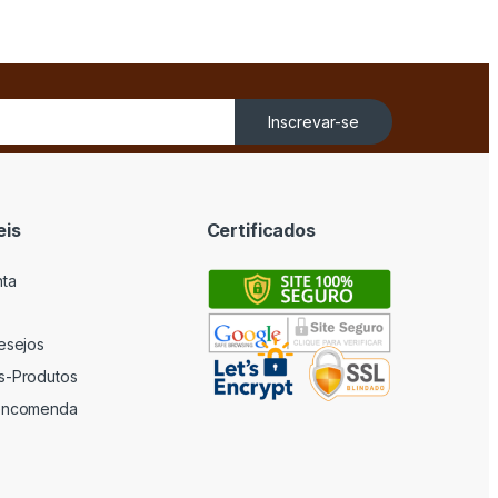
Inscrevar-se
eis
Certificados
nta
desejos
s-Produtos
 encomenda