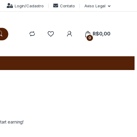
Login/Cadastro
Contato
Aviso Legal
R$
0,00
0
art earning!