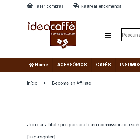
Skip to navigation
Skip to content
Fazer compras
Rastrear encomenda
Search f
Home
ACESSÓRIOS
CAFÉS
INSUMO
Início
Become an Affiliate
Join our affiliate program and earn commission on each
[uap-register]